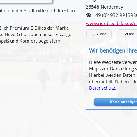
26548 Norderney
tion in der Stadtmitte und direkt am
☎
+49 (0)4932 991398
www.nordsee-bike.de/n
eßlich Premium E-Bikes der Marke
ke Nevo GT als auch unser E-Cargo-
QR-Code
VCard
spaß und Komfort begeistern.
Wir benötigen Ih
Diese Webseite verwe
Maps zur Darstellung 
Hierbei werden Daten
übermittelt. Näheres f
Datenschutz
.