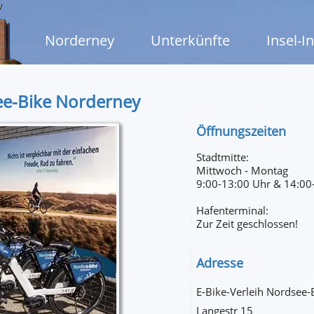
Norderney
Unterkünfte
Insel-I
ee-Bike Norderney
Öffnungszeiten
Stadtmitte:
Mittwoch - Montag
9:00-13:00 Uhr & 14:00
Hafenterminal:
Zur Zeit geschlossen!
Adresse
E-Bike-Verleih Nordsee
Langestr 15