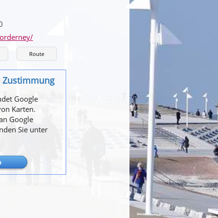
0
orderney/
Route
re Zustimmung
ndet Google
von Karten.
 an Google
inden Sie unter