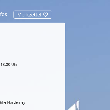
nfos
Merkzettel
-18:00 Uhr
-Bike Norderney