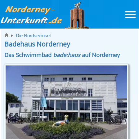
Die Nordseeinsel
Badehaus Norderney
Das Schwimmbad
bade:haus
auf Norderney