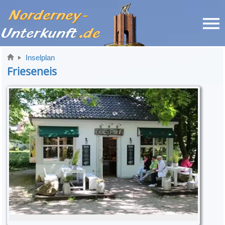
Inselplan
Frieseneis