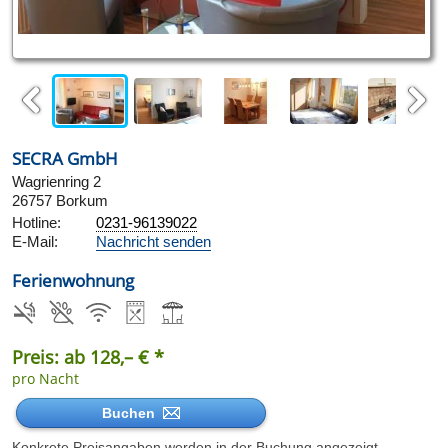
Previous
Next
SECRA GmbH
Wagrienring 2
26757 Borkum
Hotline:
0231-96139022
E-Mail:
Nachricht senden
Ferienwohnung
Preis: ab 128,– € *
pro Nacht
Buchen
Konkrete Preisangaben werden in der Buchung angezeigt