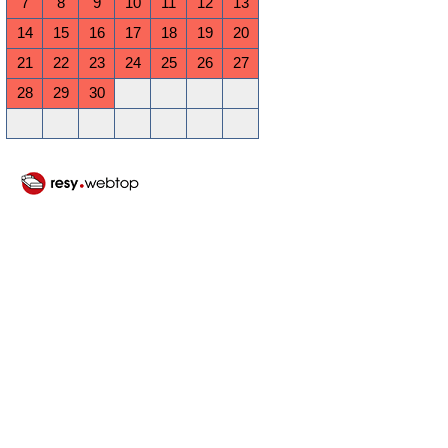
7
8
9
10
11
12
13
14
15
16
17
18
19
20
21
22
23
24
25
26
27
28
29
30
Oktober 2026
Mo
Di
Mi
Do
Fr
Sa
So
1
2
3
4
5
6
7
8
9
10
11
12
13
14
15
16
17
18
19
20
21
22
23
24
25
26
27
28
29
30
31
November 2026